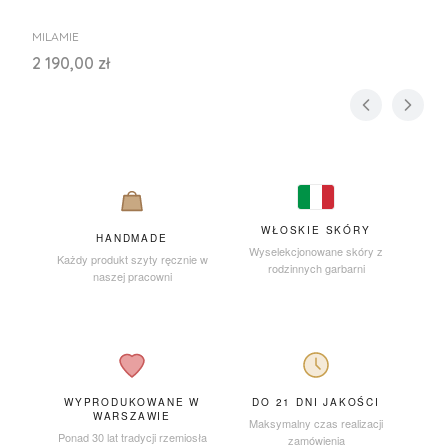
PRODUCENT
MILAMIE
Cena
2 190,00 zł
WŁOSKIE SKÓRY
HANDMADE
Wyselekcjonowane skóry z
Każdy produkt szyty ręcznie w
rodzinnych garbarni
naszej pracowni
WYPRODUKOWANE W
DO 21 DNI JAKOŚCI
WARSZAWIE
Maksymalny czas realizacji
Ponad 30 lat tradycji rzemiosła
zamówienia