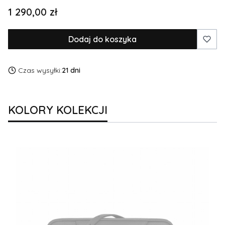
Cena
1 290,00 zł
Dodaj do koszyka
Czas wysyłki:
21 dni
KOLORY KOLEKCJI