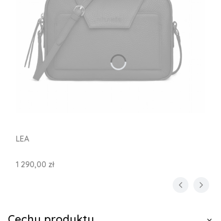
LEA
Cena
1 290,00 zł
Cechy produktu