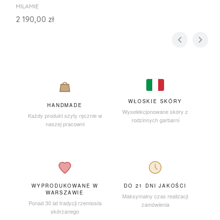
PRODUCENT
MILAMIE
Cena
2 190,00 zł
WŁOSKIE SKÓRY
HANDMADE
Wyselekcjonowane skóry z
Każdy produkt szyty ręcznie w
rodzinnych garbarni
naszej pracowni
WYPRODUKOWANE W
DO 21 DNI JAKOŚCI
WARSZAWIE
Maksymalny czas realizacji
Ponad 30 lat tradycji rzemiosła
zamówienia
skórzanego