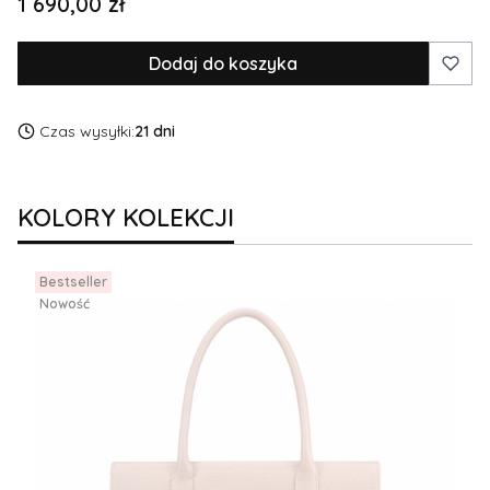
Cena
1 690,00 zł
Dodaj do koszyka
Czas wysyłki:
21 dni
KOLORY KOLEKCJI
Bestseller
Nowość