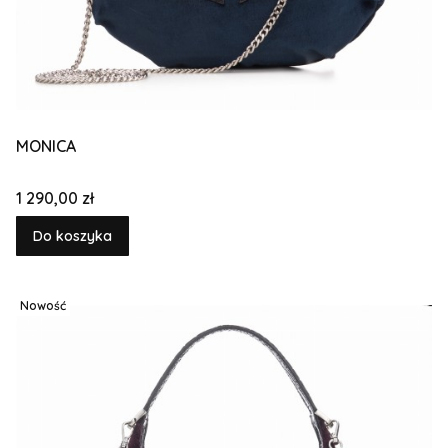
MONICA
Cena
1 290,00 zł
Do koszyka
Nowość