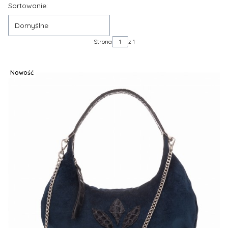
Lista produktów
Sortowanie:
Domyślne
Strona
z 1
Nowość