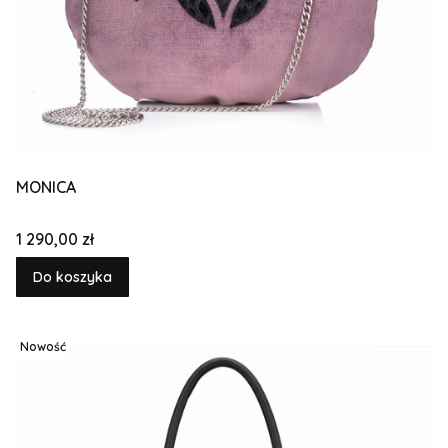
MONICA
Cena
1 290,00 zł
Do koszyka
Nowość