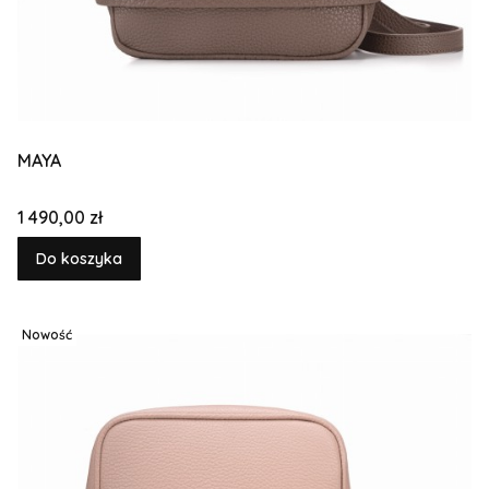
MAYA
Cena
1 490,00 zł
Do koszyka
Nowość