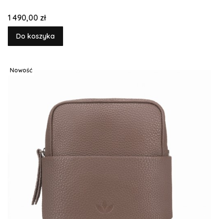
Cena
1 490,00 zł
Do koszyka
Nowość