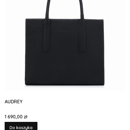
AUDREY
Cena
1 690,00 zł
Do koszyka