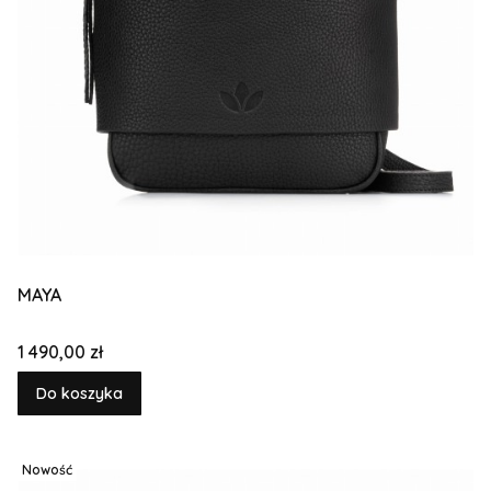
MAYA
Cena
1 490,00 zł
Do koszyka
Nowość