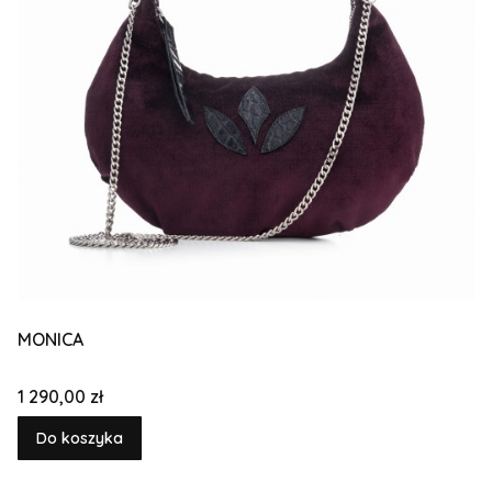
MONICA
Cena
1 290,00 zł
Do koszyka