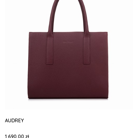
AUDREY
Cena
1 690,00 zł