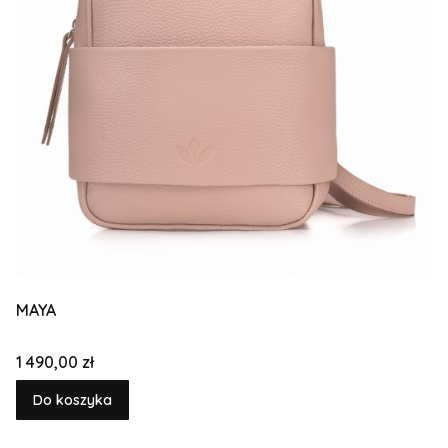
MAYA
Cena
1 490,00 zł
Do koszyka