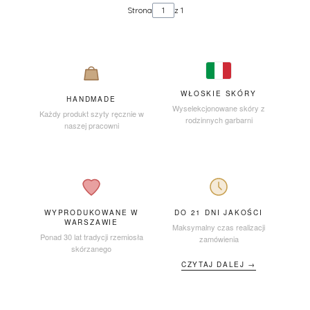
Strona
z 1
WŁOSKIE SKÓRY
HANDMADE
Wyselekcjonowane skóry z
Każdy produkt szyty ręcznie w
rodzinnych garbarni
naszej pracowni
WYPRODUKOWANE W
DO 21 DNI JAKOŚCI
WARSZAWIE
Maksymalny czas realizacji
Ponad 30 lat tradycji rzemiosła
zamówienia
skórzanego
CZYTAJ DALEJ →