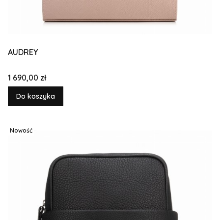
AUDREY
Cena
1 690,00 zł
Do koszyka
Nowość