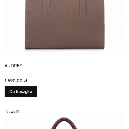
AUDREY
Cena
1 690,00 zł
Do koszyka
Nowość