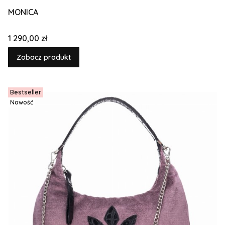
MONICA
Cena
1 290,00 zł
Zobacz produkt
Bestseller
Nowość