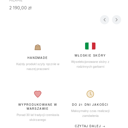
MILAMIE
Cena
2 190,00 zł
WŁOSKIE SKÓRY
HANDMADE
Wyselekcjonowane skóry z
Każdy produkt szyty ręcznie w
rodzinnych garbarni
naszej pracowni
WYPRODUKOWANE W
DO 21 DNI JAKOŚCI
WARSZAWIE
Maksymalny czas realizacji
Ponad 30 lat tradycji rzemiosła
zamówienia
skórzanego
CZYTAJ DALEJ →