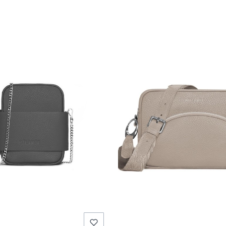
Zapisz się i otrzymuj
5 % rabatu
List od MILAMIE — nowe kolekcje, historie za
produktami i rzeczy które uważamy za warte
uwagi.
Dołącz do MILAMIE.
Polityka prywatności.