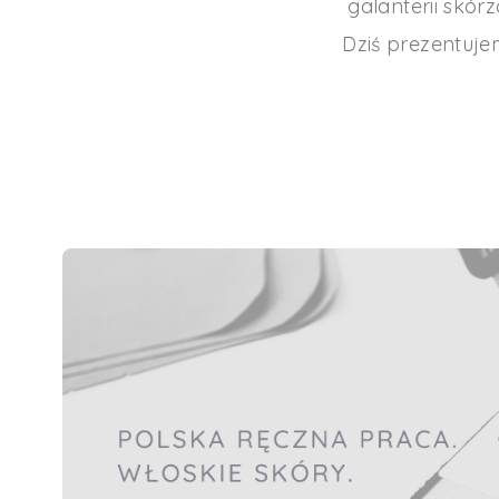
galanterii skór
Dziś prezentuje