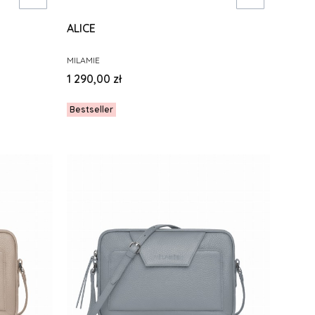
ALICE
PRODUCENT
MILAMIE
Cena
1 290,00 zł
Bestseller