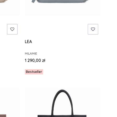
LEA
PRODUCENT
MILAMIE
Cena
1 290,00 zł
Bestseller