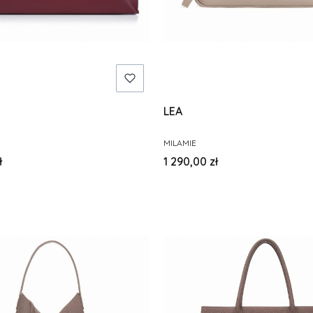
LEA
PRODUCENT
MILAMIE
Cena
ł
1 290,00 zł