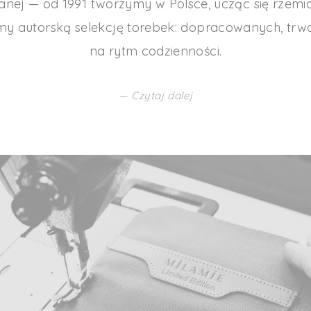
zanej — od 1991 tworzymy w Polsce, ucząc się rzemi
my autorską selekcję torebek: dopracowanych, trw
na rytm codzienności.
— Czytaj dalej