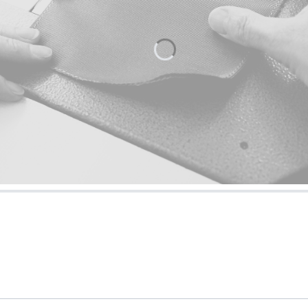
List od MILAMIE
czeka na Ciebie.