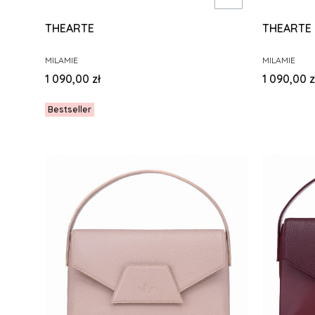
THEARTE
THEARTE
PRODUCENT
PRODUCENT
MILAMIE
MILAMIE
Cena
Cena
1 090,00 zł
1 090,00 z
Bestseller