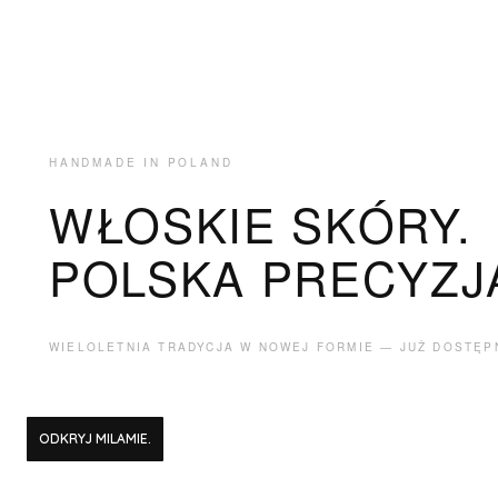
HANDMADE IN POLAND
WŁOSKIE SKÓRY.
POLSKA PRECYZJ
WIELOLETNIA TRADYCJA W NOWEJ FORMIE — JUŻ DOSTĘP
ODKRYJ MILAMIE.