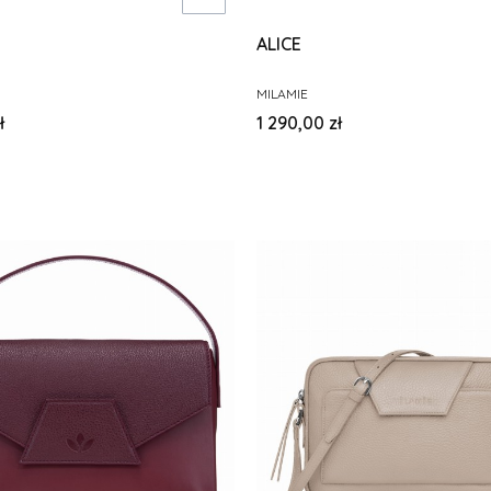
ALICE
PRODUCENT
MILAMIE
Cena
ł
1 290,00 zł