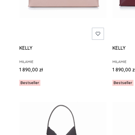
KELLY
KELLY
PRODUCENT
PRODUCENT
MILAMIE
MILAMIE
Cena
Cena
1 890,00 zł
1 890,00 z
Bestseller
Bestseller